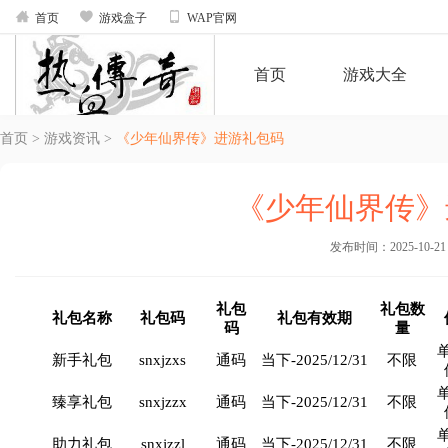



首页
游戏盒子
WAP官网
首页
游戏大全
首页
>
游戏资讯
>
《少年仙界传》进游礼包码
《少年仙界传》
发布时间：2025-10-21 1
礼包
礼包数
礼包名称
礼包码
礼包有效期
码
量
新手礼包
snxjzxs
通码
当下-2025/12/31
不限
臻享礼包
snxjzzx
通码
当下-2025/12/31
不限
助力礼包
snxjzzl
通码
当下-2025/12/31
不限